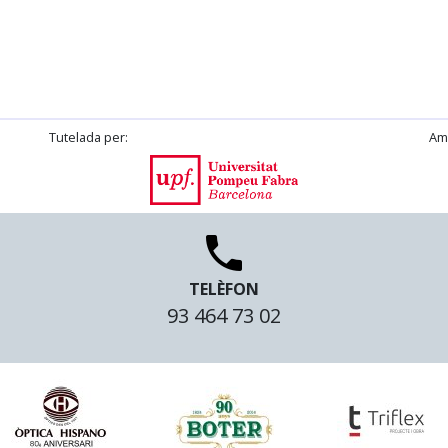
Tutelada per:
Amb
UPF
TELÈFON
93 464 73 02
a N��ez
Optica Hispano
Drogueria Boter
T