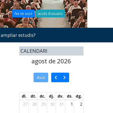
fes-te soci!
accés d'usuaris
 ampliar estudis?
CALENDARI
agost de 2026
Avui
dl.
dt.
dc.
dj.
dv.
ds.
dg.
27
28
29
30
31
1
2