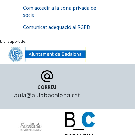
Com accedir a la zona privada de
socis
Comunicat adequació al RGPD
 el suport de:
Ajuntament de Badal
CORREU
aula@aulabadalona.cat
riflex
Parellada inmobiliaria
Badalona cultura