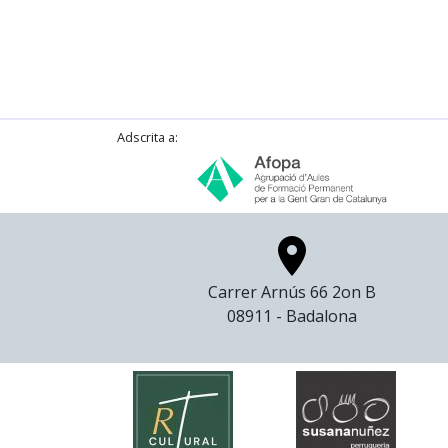
Adscrita a:
AFOPA
Carrer Arnús 66 2on B
08911 - Badalona
RTCultural
Susan